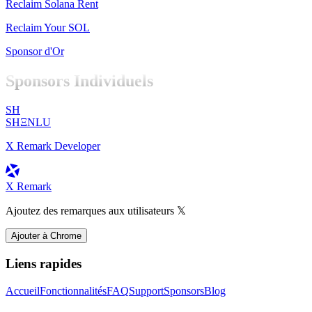
Reclaim Solana Rent
Reclaim Your SOL
Sponsor d'Or
Sponsors Individuels
SH
SHΞNLU
X Remark Developer
X Remark
Ajoutez des remarques aux utilisateurs 𝕏
Ajouter à Chrome
Liens rapides
Accueil
Fonctionnalités
FAQ
Support
Sponsors
Blog