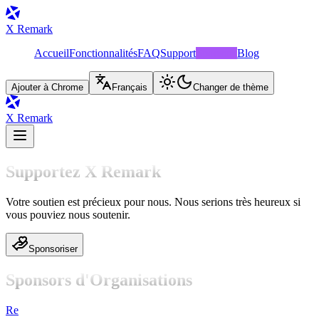
X Remark
Accueil
Fonctionnalités
FAQ
Support
Sponsors
Blog
Ajouter à Chrome
Français
Changer de thème
X Remark
Supportez X Remark
Votre soutien est précieux pour nous. Nous serions très heureux si
vous pouviez nous soutenir.
Sponsoriser
Sponsors d'Organisations
Re