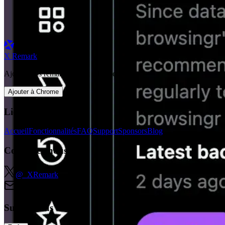
X Remark
Ajoutez des remarques aux utilisateurs 𝕏
Ajouter à Chrome
Liens rapides
Accueil
Fonctionnalités
FAQ
Support
Sponsors
Blog
Contactez-nous
@_XRemark
support@xremark.com
Suivez-nous